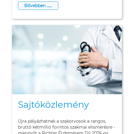
Bővebben …...
Sajtóközlemény
Újra pályázhatnak a szakorvosok a rangos,
bruttó kétmillió forintos szakmai elismerésre -
megnyílt a Richter Érdemérem Díj 2026-os