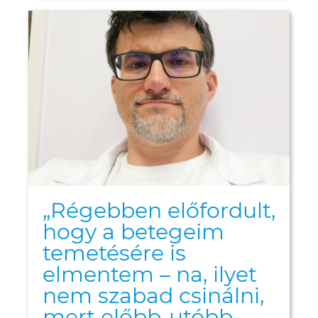
„Régebben előfordult,
hogy a betegeim
temetésére is
elmentem – na, ilyet
nem szabad csinálni,
mert előbb-utóbb