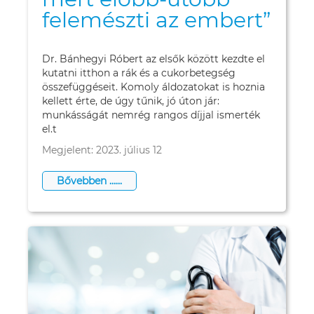
felemészti az embert”
Dr. Bánhegyi Róbert az elsők között kezdte el
kutatni itthon a rák és a cukorbetegség
összefüggéseit. Komoly áldozatokat is hoznia
kellett érte, de úgy tűnik, jó úton jár:
munkásságát nemrég rangos díjjal ismerték
el.t
Megjelent: 2023. július 12
Bővebben …...