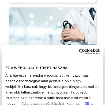
Sajtóközlemény
EZ A WEBOLDAL SÜTIKET HASZNÁL
A richtererdemerem.hu weboldal sütiket (vagy más
hasonló technológiák mint például a pixel vagy
2024-ben ismét Richter Érdemérem Díjban
webjelzők) használ, hogy biztonságos böngészés mellett
részesülhetnek a hazai szakorvos társadalom
kiválóságai
a legjobb felhasználói élményt nyújtsa. Ha bővebb
információkat szeretne a sütik használatáról és arról,
Megjelent: 2024. február 05
hogyan módosíthatja a beállításokat, kattintson
IDE
a